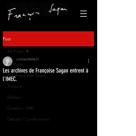
Post
All Posts
contact469631
All Posts
Les archives de Françoise Sagan entrent à
Prix Françoise Sagan
l'IMEC.
Théatre
Edition
Cinéma / DVD
Débats / Conférences