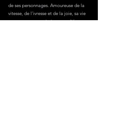
de ses personnages. Amoureuse de la 
vitesse, de l'ivresse et de la joie, sa vie 
et son œuvre sont intimement liées, et 
forment un emblème de liberté..
Voir tout
Posts récents