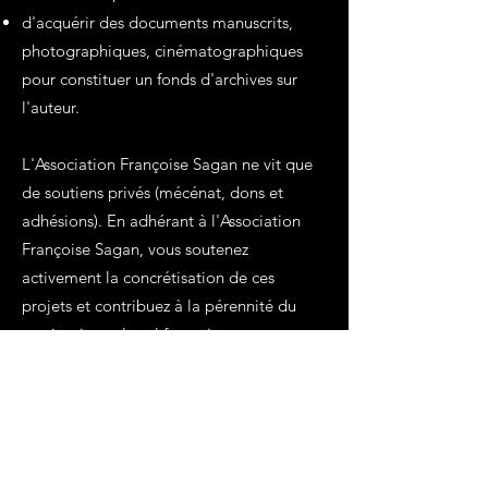
d'acquérir des documents manuscrits,
photographiques, cinématographiques
pour constituer un fonds d'archives sur
l'auteur.
L'Association Françoise Sagan ne vit que
de soutiens privés (mécénat, dons et
adhésions). En adhérant à l'Association
Françoise Sagan, vous soutenez
activement la concrétisation de ces
projets et contribuez à la pérennité du
patrimoine culturel français.
En outre, vous serez informés, chaque
trimestre, par la réception d'une lettre
d'information aux adhérents, de tout
événement en lien avec Françoise Sagan