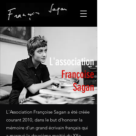
L'association
Françoise
Sagan
L'Association Françoise Sagan a été créée
courant 2010, dans le but d'honorer la
mémoire d'un grand écrivain français qui
a marqué la deuxième moitié du XXe