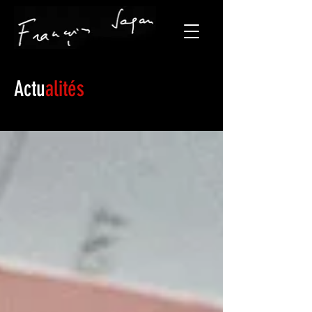
Actu
alités