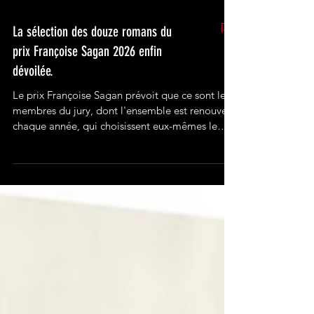
La sélection des douze romans du
prix Françoise Sagan 2026 enfin
dévoilée.
Le prix Françoise Sagan prévoit que ce sont les
membres du jury, dont l'ensemble est renouvelé
chaque année, qui choisissent eux-mêmes le
roman qu'ils verront concourir. Le roman devra
avoir été publié au cours des douze derniers
mois, il devra nécessairement être une fiction,
son auteur ne doit pas être trop connu ou avoir
été récemment récompensé par un prix littéraire
notoire