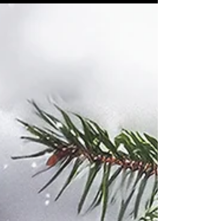
guerre, le symbole d’une vie prise dans la
passion de l’écriture. Propulsée instantanément
au rang de star médiatique, l’autrice de Bonjour
tristesse aura entretenu toute sa vie des liens
intellectuels forts avec les grandes figures de
son époque, de Jean-Paul Sartre à Juliette
Greco, d’Ava Gardner à François Mitterrand.
Ses archives, qui reflètent la vie tumultueuse de
cette autrice m