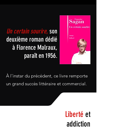
Un certain sourire
,
son
deuxième roman dédié
à Florence Malraux,
paraît en 1956.
À l’instar du précédent, ce livre remporte
un grand succès littéraire et commercial.
Liberté
et
addiction