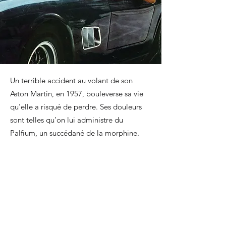
Un terrible accident au volant de son
Aston Martin, en 1957, bouleverse sa vie
qu’elle a risqué de perdre. Ses douleurs
sont telles qu’on lui administre du
Palfium, un succédané de la morphine.
Elle s’y accoutume et entre en cure de
désintoxication. Pendant ce séjour, elle
écrit un court journal intitulé
Toxique
, elle
y laisse filtrer les peurs qui l’assaillent. Il
sera publié sept ans plus tard, illustré par
les dessins de son ami Bernard Buffet.
Sagan et son goût pour la liberté, la