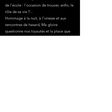
de l’école : l’occasion de trouver, enfin, le
rôle de sa vie ?...
Hommage à la nuit, à l’ivresse et aux
rencontres de hasard, Ma gloire
questionne nos loyautés et la place que
nous occupons dans le monde. De sa
plume poétique et fantasque, Florent
Oiseau poursuit son exploration
fraternelle des gens de l’ombre, et signe
un roman poignant sur les histoires que
nous nous racontons tous pour survivre.
Sélection