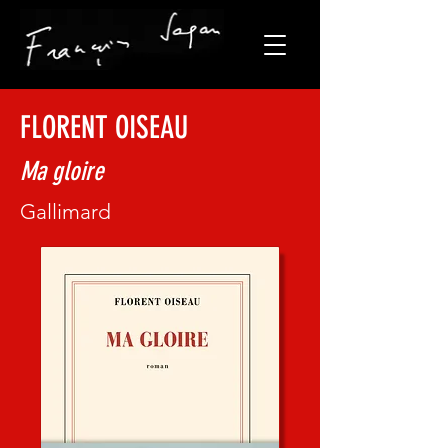
FLORENT OISEAU
Ma gloire
Gallimard